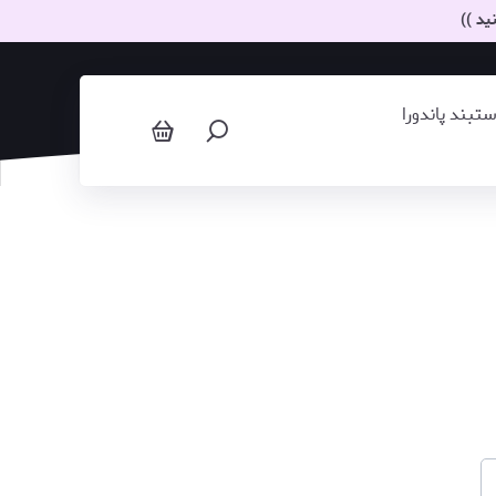
ید ))
بند پاندورا