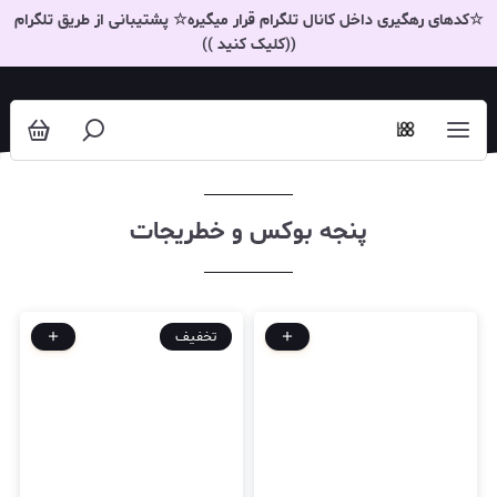
پنجه بوکس و خطریجات
☆کدهای رهگیری داخل کانال تلگرام قرار میگیره☆ پشتیبانی از طریق تلگرام
((کلیک کنید ))
پنجه بوکس و خطریجات
تخفیف