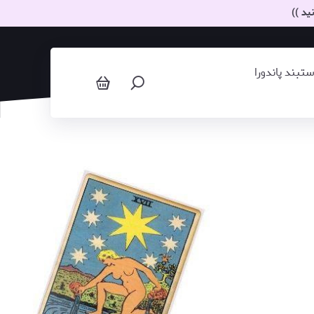
ید ))
بند پاندورا